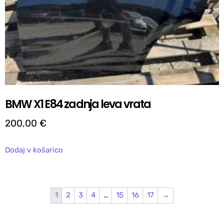
BMW X1 E84 zadnja leva vrata
200,00
€
Dodaj v košarico
1
2
3
4
…
15
16
17
→