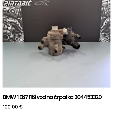
BMW 1 E87 118i vodna črpalka 304453320
100,00
€