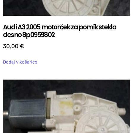
Audi A3 2005 motorček za pomik stekla
desno 8p0959802
30,00
€
Dodaj v košarico