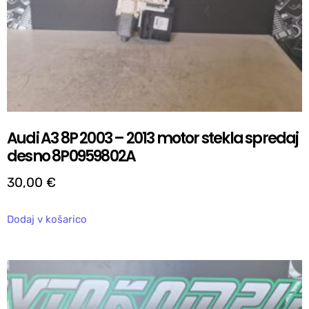
Audi A3 8P 2003 – 2013 motor stekla spredaj
desno 8P0959802A
30,00
€
Dodaj v košarico