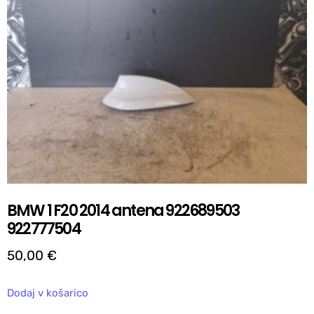
BMW 1 F20 2014 antena 922689503
922777504
50,00
€
Dodaj v košarico