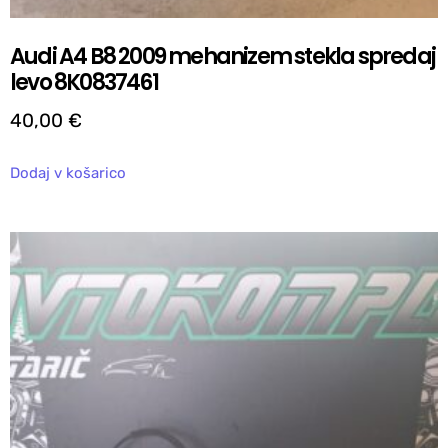
Audi A4 B8 2009 mehanizem stekla spredaj
levo 8K0837461
40,00
€
Dodaj v košarico