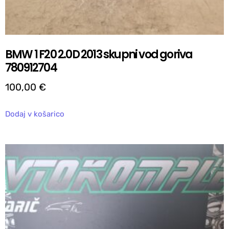
BMW 1 F20 2.0D 2013 skupni vod goriva
780912704
100,00
€
Dodaj v košarico