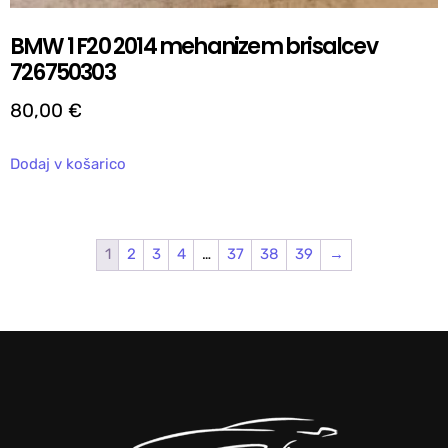
BMW 1 F20 2014 mehanizem brisalcev
726750303
80,00
€
Dodaj v košarico
1
2
3
4
…
37
38
39
→