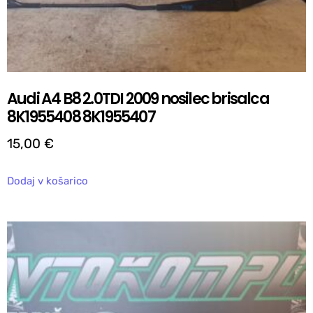
Audi A4 B8 2.0TDI 2009 nosilec brisalca
8K1955408 8K1955407
15,00
€
Dodaj v košarico