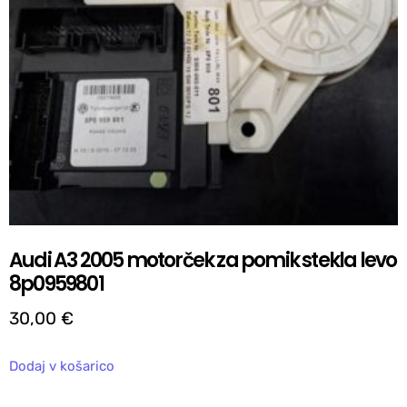
Audi A3 2005 motorček za pomik stekla levo
8p0959801
30,00
€
Dodaj v košarico