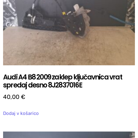
Audi A4 B8 2009 zaklep ključavnica vrat
spredaj desno 8J2837016E
40,00
€
Dodaj v košarico