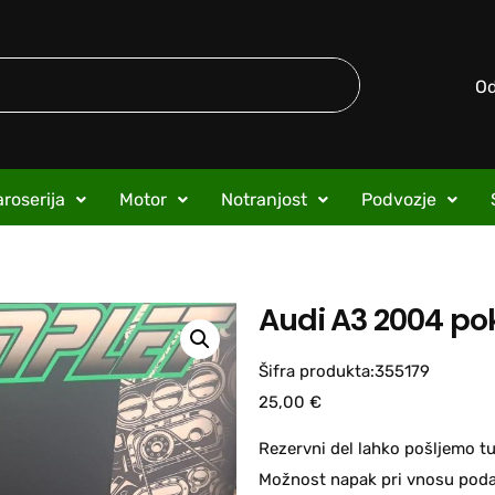
O
roserija
Motor
Notranjost
Podvozje
Audi A3 2004 po
Šifra produkta:355179
25,00
€
Rezervni del lahko pošljemo tu
Možnost napak pri vnosu podat