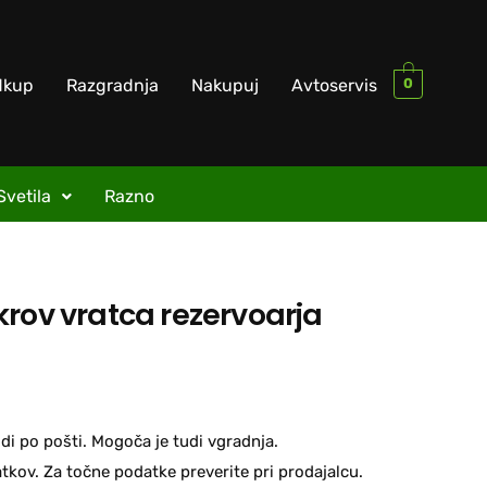
0
dkup
Razgradnja
Nakupuj
Avtoservis
Svetila
Razno
krov vratca rezervoarja
di po pošti. Mogoča je tudi vgradnja.
kov. Za točne podatke preverite pri prodajalcu.