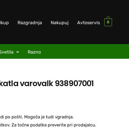
0
dkup
Razgradnja
Nakupuj
Avtoservis
Svetila
Razno
atla varovalk 938907001
di po pošti. Mogoča je tudi vgradnja.
kov. Za točne podatke preverite pri prodajalcu.