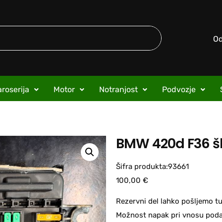
O
roserija
Motor
Notranjost
Podvozje
BMW 420d F36 šk
Šifra produkta:93661
100,00
€
Rezervni del lahko pošljemo tu
Možnost napak pri vnosu podat