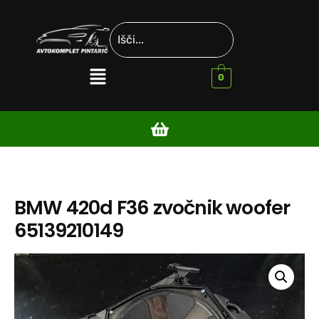
0
BMW 420d F36 zvočnik woofer
65139210149