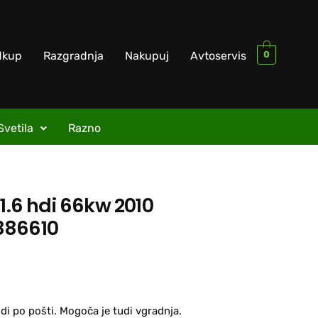
0
dkup
Razgradnja
Nakupuj
Avtoservis
Svetila
Razno
 1.6 hdi 66kw 2010
886610
di po pošti. Mogoča je tudi vgradnja.