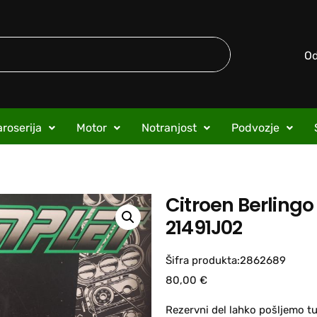
O
roserija
Motor
Notranjost
Podvozje
Citroen Berlingo
21491J02
Šifra produkta:2862689
80,00
€
Rezervni del lahko pošljemo tu