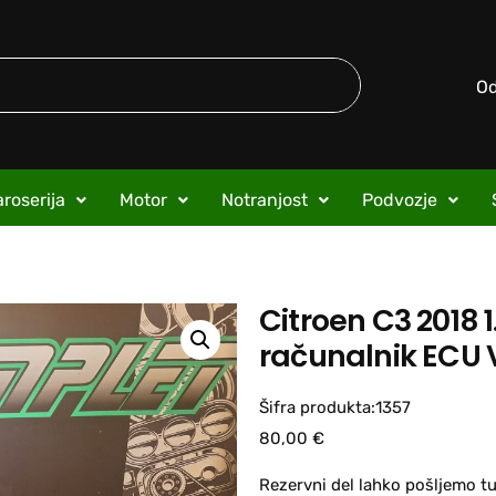
O
roserija
Motor
Notranjost
Podvozje
Citroen C3 2018 
računalnik ECU 
Šifra produkta:1357
80,00
€
Rezervni del lahko pošljemo tu