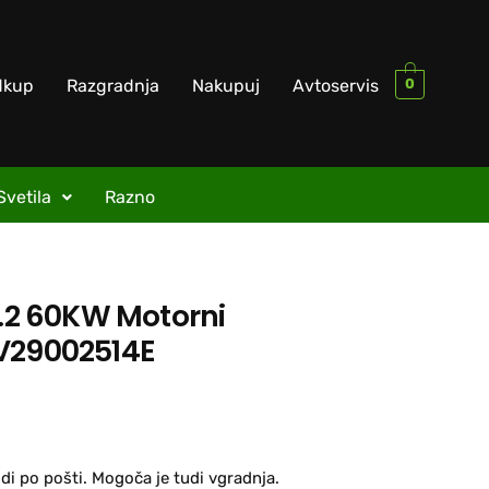
0
dkup
Razgradnja
Nakupuj
Avtoservis
Svetila
Razno
1.2 60KW Motorni
V29002514E
di po pošti. Mogoča je tudi vgradnja.