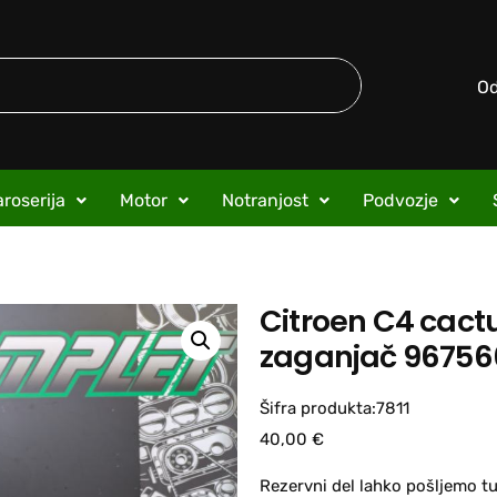
O
roserija
Motor
Notranjost
Podvozje
Citroen C4 cactu
zaganjač 9675
Šifra produkta:7811
40,00
€
Rezervni del lahko pošljemo tu