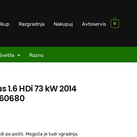
0
dkup
Razgradnja
Nakupuj
Avtoservis
Svetila
Razno
s 1.6 HDi 73 kW 2014
660680
di po pošti. Mogoča je tudi vgradnja.