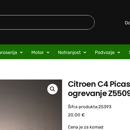
O
roserija
Motor
Notranjost
Podvozje
Citroen C4 Pica
ogrevanje Z550
Šifra produkta:25393
20,00
€
Cena je za komad