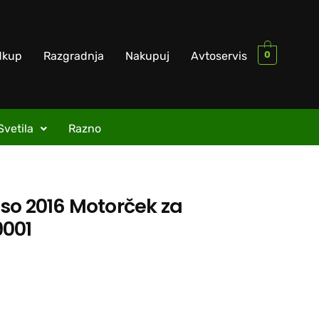
0
dkup
Razgradnja
Nakupuj
Avtoservis
Svetila
Razno
sso 2016 Motorček za
9001