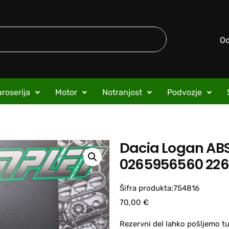
O
roserija
Motor
Notranjost
Podvozje
Dacia Logan AB
0265956560 226
Šifra produkta:754816
70,00
€
Rezervni del lahko pošljemo tu