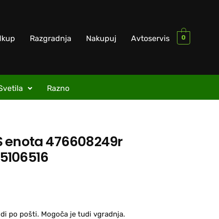
0
dkup
Razgradnja
Nakupuj
Avtoservis
Svetila
Razno
S enota 476608249r
5106516
di po pošti. Mogoča je tudi vgradnja.