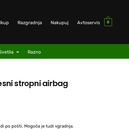
0
dkup
Razgradnja
Nakupuj
Avtoservis
Svetila
Razno
esni stropni airbag
di po pošti. Mogoča je tudi vgradnja.