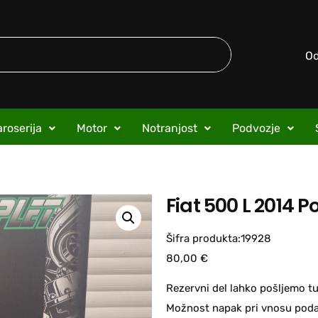
O
roserija
Motor
Notranjost
Podvozje
Fiat 500 L 2014 P
Šifra produkta:19928
80,00
€
Rezervni del lahko pošljemo tu
Možnost napak pri vnosu podat