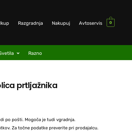
0
dkup
Razgradnja
Nakupuj
Avtoservis
Svetila
Razno
olica prtljažnika
di po pošti. Mogoča je tudi vgradnja.
kov. Za točne podatke preverite pri prodajalcu.