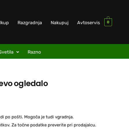
0
dkup
Razgradnja
Nakupuj
Avtoservis
Svetila
Razno
levo ogledalo
di po pošti. Mogoča je tudi vgradnja.
kov. Za točne podatke preverite pri prodajalcu.