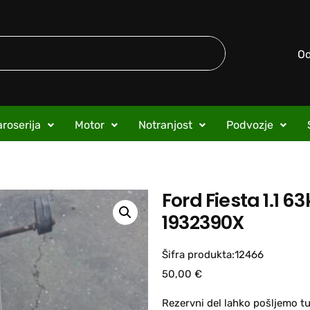
O
roserija
Motor
Notranjost
Podvozje
Ford Fiesta 1.1 6
1932390X
Šifra produkta:12466
50,00
€
Rezervni del lahko pošljemo tu