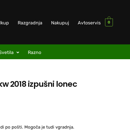
0
dkup
Razgradnja
Nakupuj
Avtoservis
Svetila
Razno
3kw 2018 izpušni lonec
di po pošti. Mogoča je tudi vgradnja.