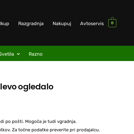
0
dkup
Razgradnja
Nakupuj
Avtoservis
Svetila
Razno
 levo ogledalo
di po pošti. Mogoča je tudi vgradnja.
kov. Za točne podatke preverite pri prodajalcu.