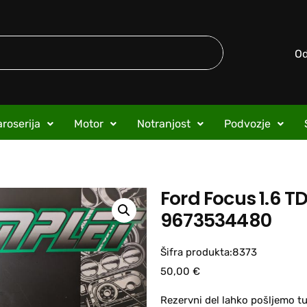
O
roserija
Motor
Notranjost
Podvozje
Ford Focus 1.6 T
9673534480
Šifra produkta:8373
50,00
€
Rezervni del lahko pošljemo tu