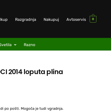
0
dkup
Razgradnja
Nakupuj
Avtoservis
Svetila
Razno
DCI 2014 loputa plina
di po pošti. Mogoča je tudi vgradnja.