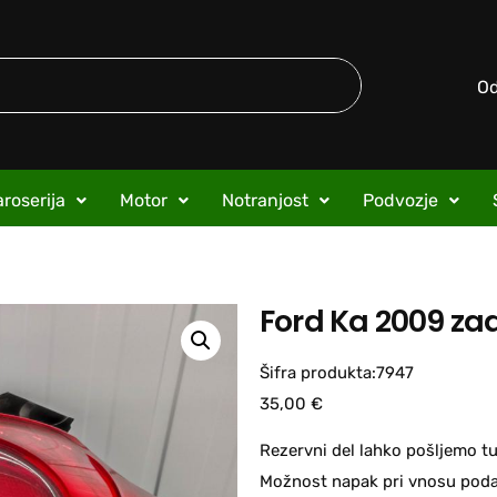
O
roserija
Motor
Notranjost
Podvozje
Ford Ka 2009 za
Šifra produkta:7947
35,00
€
Rezervni del lahko pošljemo tu
Možnost napak pri vnosu podat