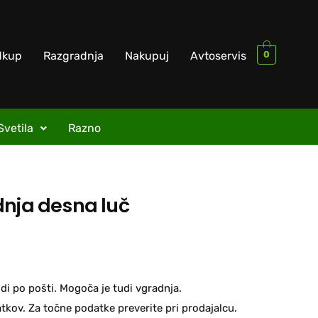
0
dkup
Razgradnja
Nakupuj
Avtoservis
Svetila
Razno
dnja desna luč
di po pošti. Mogoča je tudi vgradnja.
kov. Za točne podatke preverite pri prodajalcu.