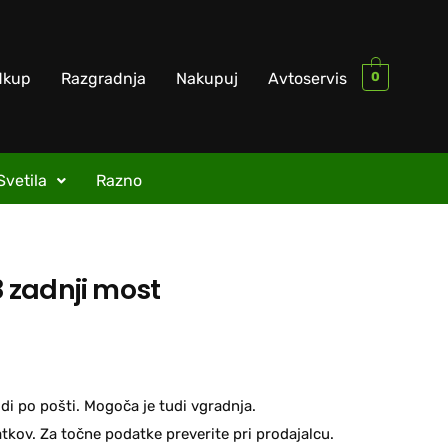
0
dkup
Razgradnja
Nakupuj
Avtoservis
Svetila
Razno
 zadnji most
di po pošti. Mogoča je tudi vgradnja.
kov. Za točne podatke preverite pri prodajalcu.