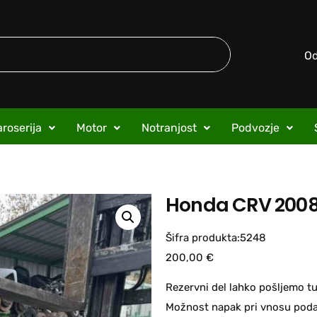
O
roserija
Motor
Notranjost
Podvozje
Honda CRV 2008
Šifra produkta:5248
200,00
€
Rezervni del lahko pošljemo tu
Možnost napak pri vnosu podat