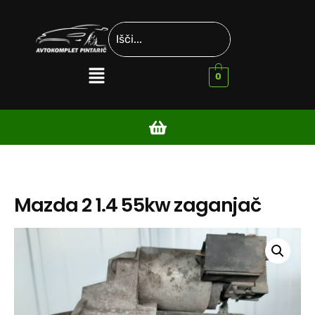
0
Mazda 2 1.4 55kw zaganjač