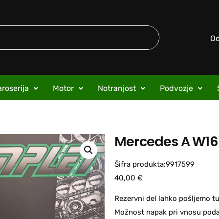
O
roserija
Motor
Notranjost
Podvozje
Mercedes A W168
Šifra produkta:9917599
40,00
€
Rezervni del lahko pošljemo tu
Možnost napak pri vnosu podat