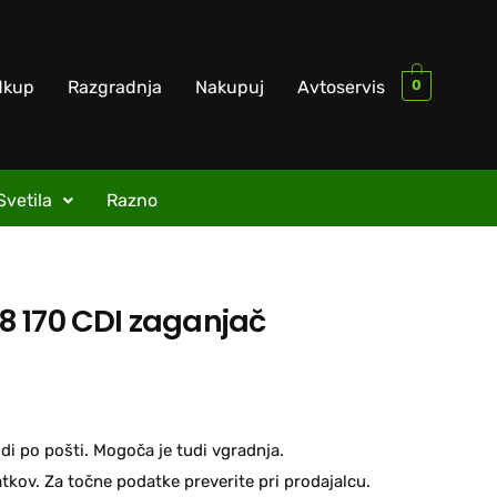
0
dkup
Razgradnja
Nakupuj
Avtoservis
Svetila
Razno
 170 CDI zaganjač
di po pošti. Mogoča je tudi vgradnja.
kov. Za točne podatke preverite pri prodajalcu.