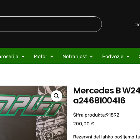
O
roserija
Motor
Notranjost
Podvozje
Mercedes B W24
a2468100416
Šifra produkta:91892
200,00
€
Rezervni del lahko pošljemo tu