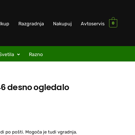
0
dkup
Razgradnja
Nakupuj
Avtoservis
Svetila
Razno
6 desno ogledalo
di po pošti. Mogoča je tudi vgradnja.