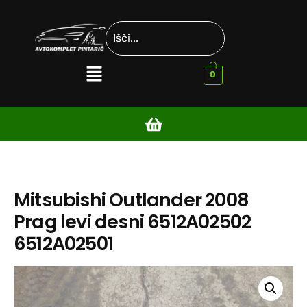
0
Mitsubishi Outlander 2008
Prag levi desni 6512A02502
6512A02501