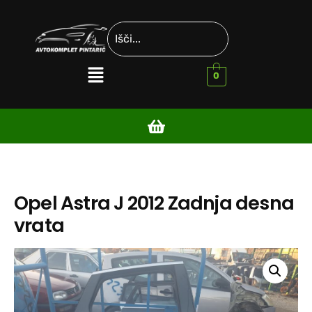
0
Opel Astra J 2012 Zadnja desna
vrata