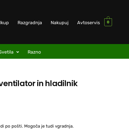
0
dkup
Razgradnja
Nakupuj
Avtoservis
Svetila
Razno
ventilator in hladilnik
di po pošti. Mogoča je tudi vgradnja.