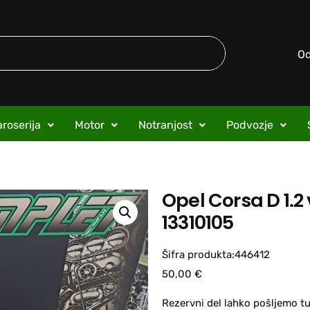
O
roserija
Motor
Notranjost
Podvozje
Opel Corsa D 1.2 
13310105
Šifra produkta:446412
50,00
€
Rezervni del lahko pošljemo tu