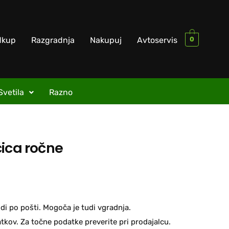
0
dkup
Razgradnja
Nakupuj
Avtoservis
Svetila
Razno
čica ročne
di po pošti. Mogoča je tudi vgradnja.
kov. Za točne podatke preverite pri prodajalcu.