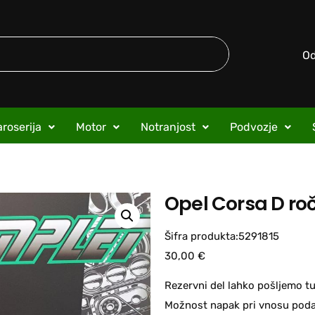
O
roserija
Motor
Notranjost
Podvozje
Opel Corsa D ro
Šifra produkta:5291815
30,00
€
Rezervni del lahko pošljemo tu
Možnost napak pri vnosu podat