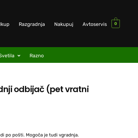
0
dkup
Razgradnja
Nakupuj
Avtoservis
Svetila
Razno
nji odbijač (pet vratni
di po pošti. Mogoča je tudi vgradnja.