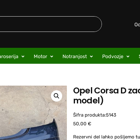
O
roserija
Motor
Notranjost
Podvozje
Opel Corsa D zad
model)
Šifra produkta:5143
50,00
€
Rezervni del lahko pošljemo tu