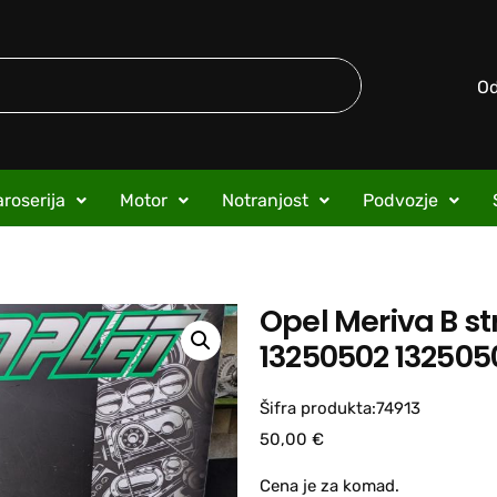
O
roserija
Motor
Notranjost
Podvozje
Opel Meriva B st
13250502 132505
Šifra produkta:74913
50,00
€
Cena je za komad.