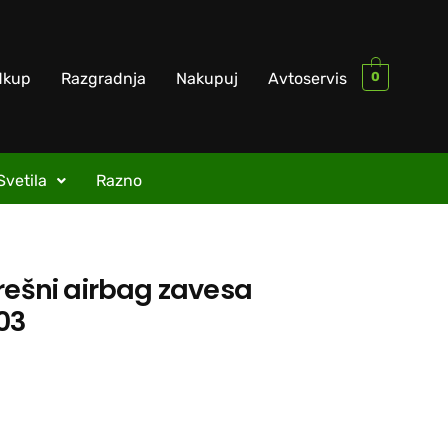
0
dkup
Razgradnja
Nakupuj
Avtoservis
Svetila
Razno
rešni airbag zavesa
03