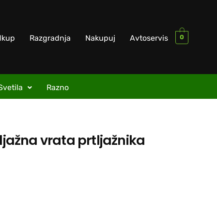
0
dkup
Razgradnja
Nakupuj
Avtoservis
Svetila
Razno
ljažna vrata prtljažnika