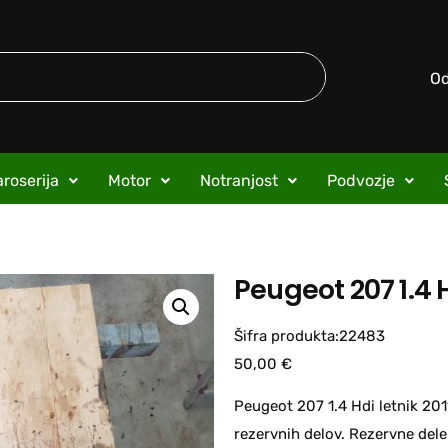
O
roserija
Motor
Notranjost
Podvozje
Peugeot 207 1.4
Šifra produkta:22483
50,00
€
Peugeot 207 1.4 Hdi letnik 201
rezervnih delov. Rezervne dele