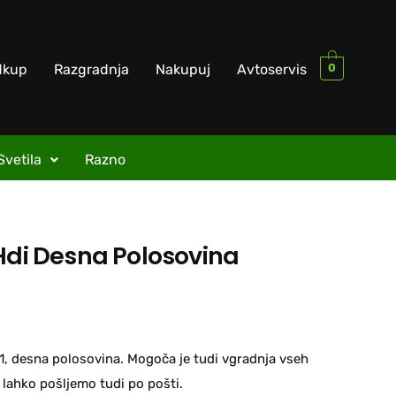
0
dkup
Razgradnja
Nakupuj
Avtoservis
Svetila
Razno
 Hdi Desna Polosovina
1, desna polosovina. Mogoča je tudi vgradnja vseh
 lahko pošljemo tudi po pošti.