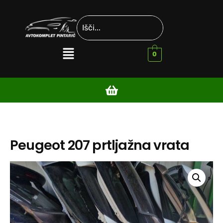
0
Peugeot 207 prtljažna vrata