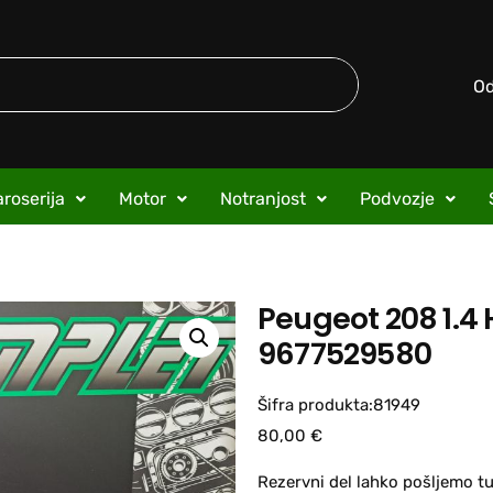
O
roserija
Motor
Notranjost
Podvozje
Peugeot 208 1.4
9677529580
Šifra produkta:81949
80,00
€
Rezervni del lahko pošljemo tu