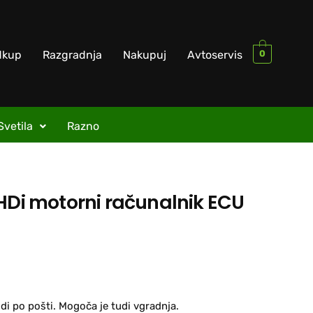
0
dkup
Razgradnja
Nakupuj
Avtoservis
Svetila
Razno
 HDi motorni računalnik ECU
di po pošti. Mogoča je tudi vgradnja.