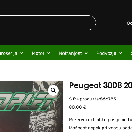
O
roserija
Motor
Notranjost
Podvozje
Peugeot 3008 201
Šifra produkta:866783
80,00
€
Rezervni del lahko pošljemo tu
Možnost napak pri vnosu podat