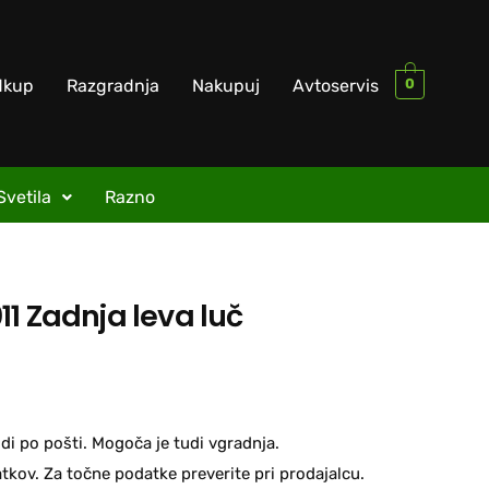
0
dkup
Razgradnja
Nakupuj
Avtoservis
Svetila
Razno
1 Zadnja leva luč
di po pošti. Mogoča je tudi vgradnja.
kov. Za točne podatke preverite pri prodajalcu.