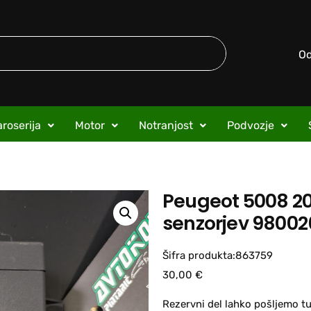
O
roserija
Motor
Notranjost
Podvozje
Peugeot 5008 20
senzorjev 9800
Šifra produkta:863759
30,00
€
Rezervni del lahko pošljemo tu