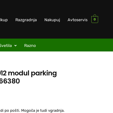
0
dkup
Razgradnja
Nakupuj
Avtoservis
Svetila
Razno
12 modul parking
266380
di po pošti. Mogoča je tudi vgradnja.