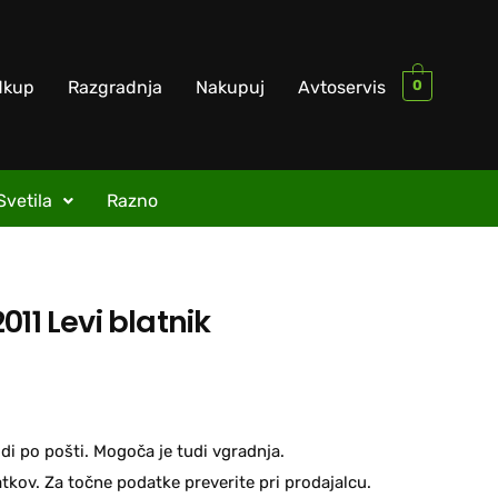
0
dkup
Razgradnja
Nakupuj
Avtoservis
Svetila
Razno
011 Levi blatnik
di po pošti. Mogoča je tudi vgradnja.
kov. Za točne podatke preverite pri prodajalcu.