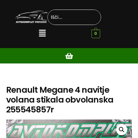
0
Renault Megane 4 navitje
volana stikala obvolanska
255545857r