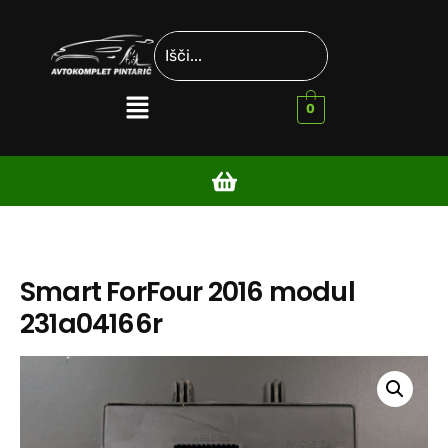
0
Smart ForFour 2016 modul
231a04166r