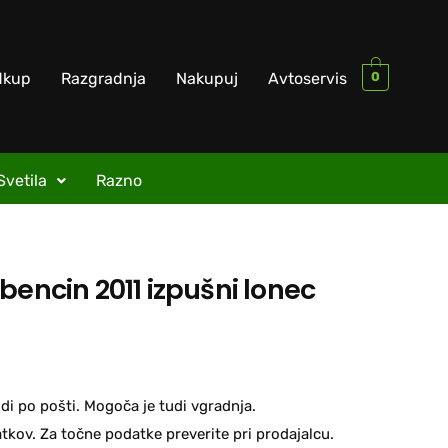
0
dkup
Razgradnja
Nakupuj
Avtoservis
Svetila
Razno
bencin 2011 izpušni lonec
di po pošti. Mogoča je tudi vgradnja.
kov. Za točne podatke preverite pri prodajalcu.