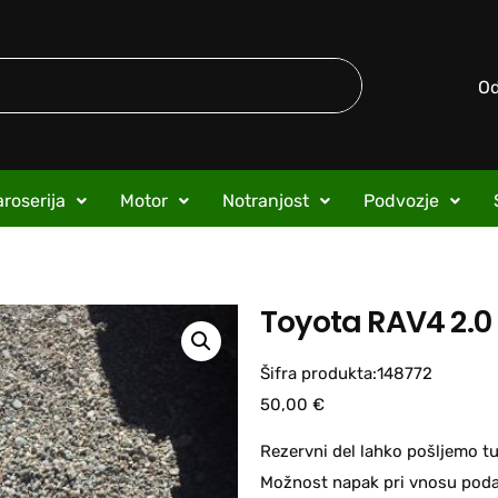
O
roserija
Motor
Notranjost
Podvozje
Toyota RAV4 2.0 
Šifra produkta:148772
50,00
€
Rezervni del lahko pošljemo tu
Možnost napak pri vnosu podat