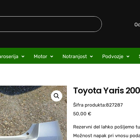
O
roserija
Motor
Notranjost
Podvozje
Toyota Yaris 200
Šifra produkta:827287
50,00
€
Rezervni del lahko pošljemo tu
Možnost napak pri vnosu podat