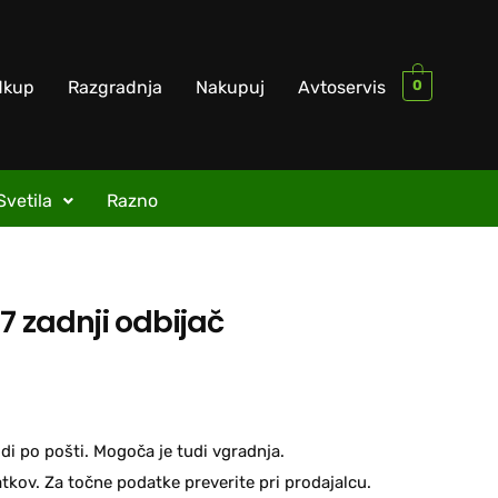
0
dkup
Razgradnja
Nakupuj
Avtoservis
Svetila
Razno
7 zadnji odbijač
di po pošti. Mogoča je tudi vgradnja.
kov. Za točne podatke preverite pri prodajalcu.