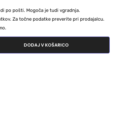
di po pošti. Mogoča je tudi vgradnja.
kov. Za točne podatke preverite pri prodajalcu.
mo.
DODAJ V KOŠARICO