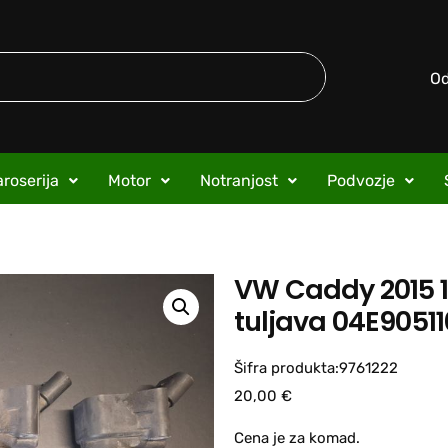
O
roserija
Motor
Notranjost
Podvozje
VW Caddy 2015 1
tuljava 04E9051
Šifra produkta:9761222
20,00
€
Cena je za komad.