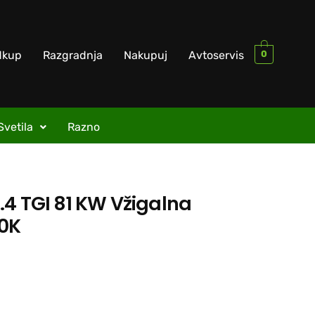
0
dkup
Razgradnja
Nakupuj
Avtoservis
Svetila
Razno
.4 TGI 81 KW Vžigalna
10K