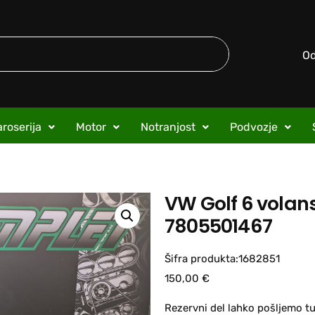
O
roserija
Motor
Notranjost
Podvozje
VW Golf 6 volan
7805501467
Šifra produkta:1682851
150,00
€
Rezervni del lahko pošljemo tu