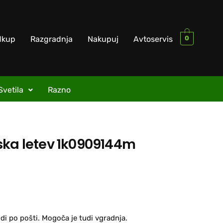
0
dkup
Razgradnja
Nakupuj
Avtoservis
Svetila
Razno
ska letev 1k0909144m
di po pošti. Mogoča je tudi vgradnja.