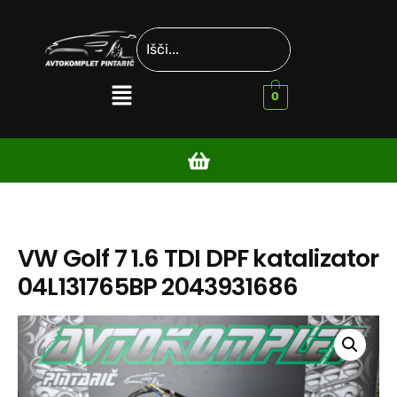
0
VW Golf 7 1.6 TDI DPF katalizator
04L131765BP 2043931686