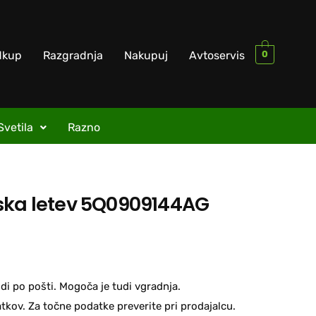
0
dkup
Razgradnja
Nakupuj
Avtoservis
Svetila
Razno
ska letev 5Q0909144AG
di po pošti. Mogoča je tudi vgradnja.
kov. Za točne podatke preverite pri prodajalcu.