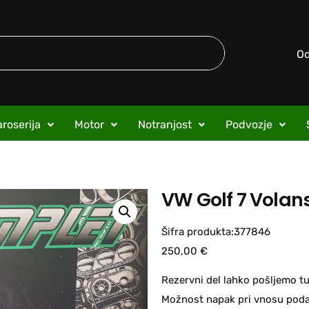
O
roserija
Motor
Notranjost
Podvozje
VW Golf 7 Volan
Šifra produkta:377846
250,00
€
Rezervni del lahko pošljemo tu
Možnost napak pri vnosu podat