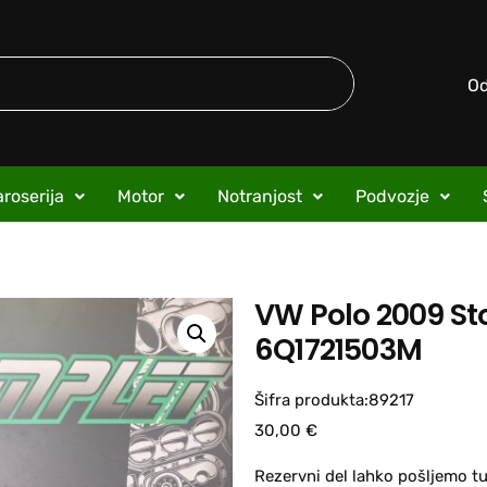
O
roserija
Motor
Notranjost
Podvozje
VW Polo 2009 St
6Q1721503M
Šifra produkta:89217
30,00
€
Rezervni del lahko pošljemo tu