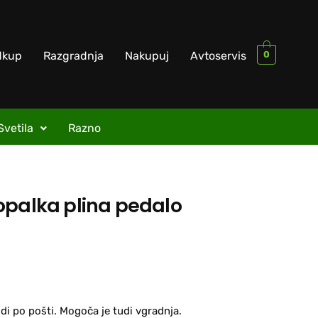
0
dkup
Razgradnja
Nakupuj
Avtoservis
Svetila
Razno
opalka plina pedalo
di po pošti. Mogoča je tudi vgradnja.