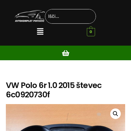
0
VW Polo 6r 1.0 2015 števec
6c0920730f